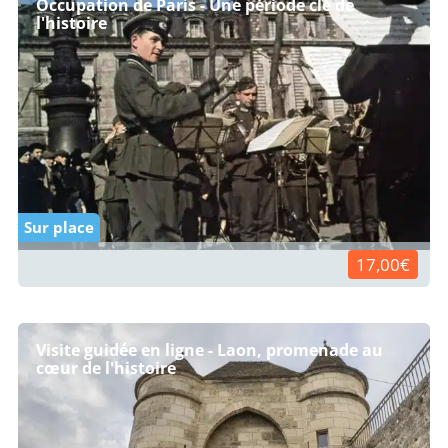
Occupation de Paris - Une période clé de
l'histoire
Sur place
17,00€
Visite guidée en ligne - Laon, promenade au
cœur de l'histoire