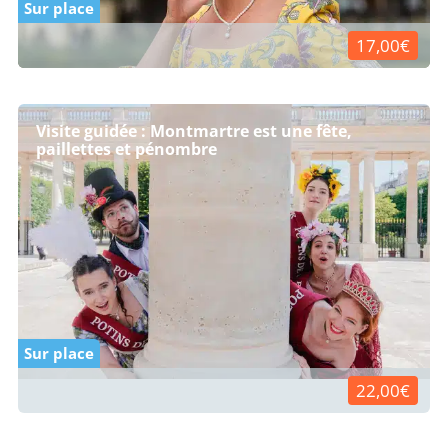
Sur place
17,00€
Visite guidée : Montmartre est une fête,
paillettes et pénombre
Sur place
22,00€