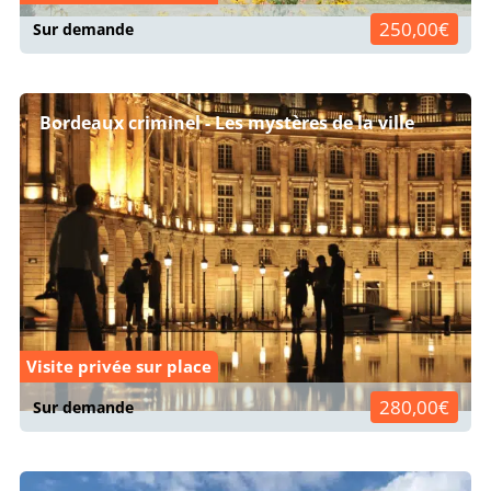
250,00€
Sur demande
Bordeaux criminel - Les mystères de la ville
Visite privée sur place
280,00€
Sur demande