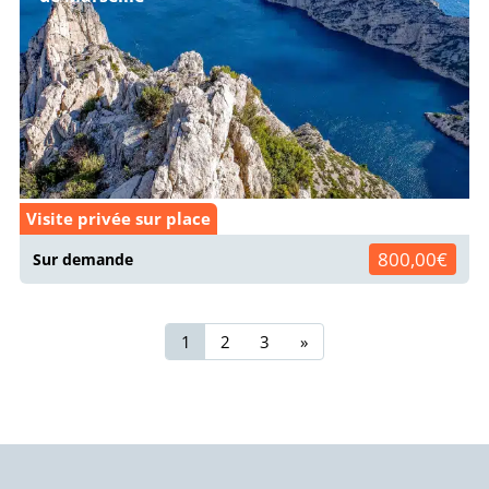
Visite privée sur place
800,00€
Sur demande
1
2
3
»