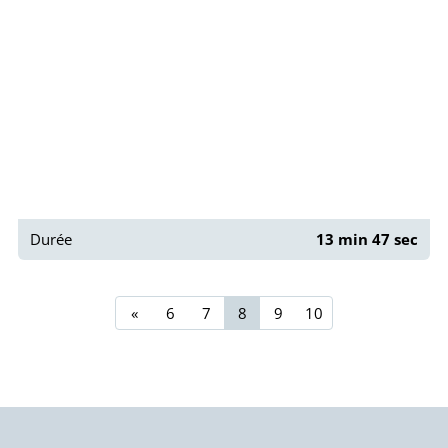
Durée
13 min 47 sec
«
6
7
8
9
10