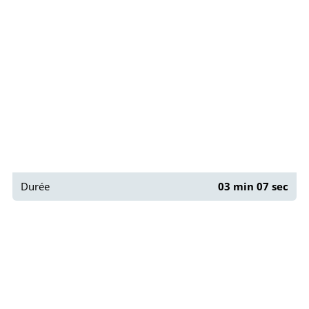
Paris : Rue de la Légion d’Honneur
Durée
03 min 07 sec
Paris : Rue Dénoyez