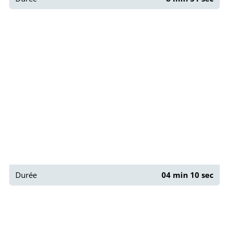
Retour sur l’Horloge de la Conciergerie
Durée
04 min 10 sec
Sur les traces de Pétra