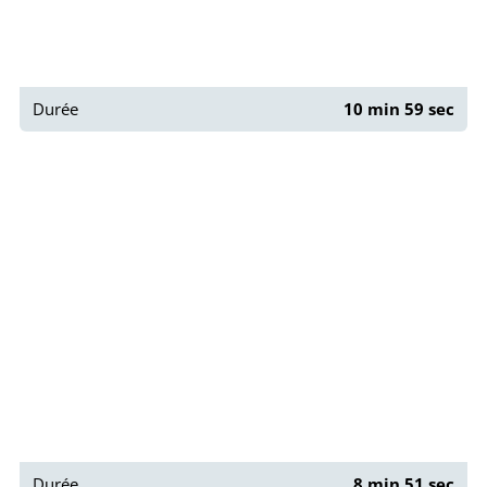
Durée
10 min 59 sec
Que faire au Quartier Latin ?
Durée
8 min 51 sec