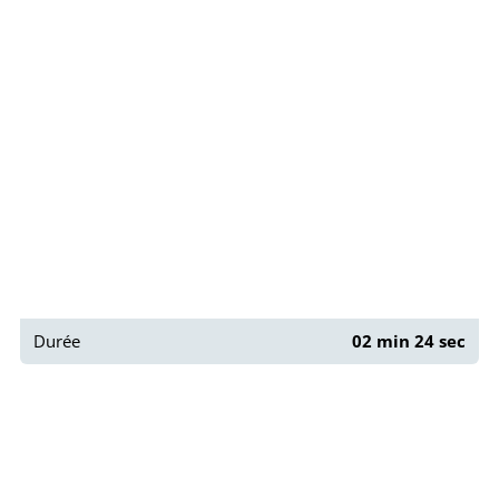
Paris : Street Art dans le 13ème
Durée
02 min 24 sec
Paris : Street Art dans le 13ème partie 2