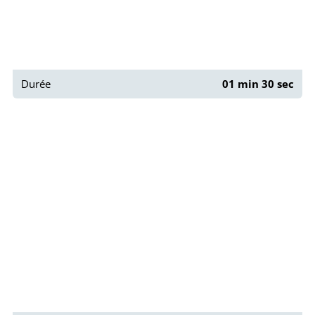
Durée
01 min 30 sec
Paris : Le passage couvert du Grand Cerf