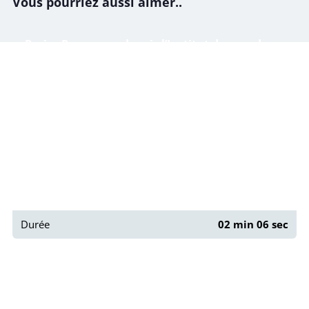
Vous pourriez aussi aimer..
Paris : Panorama depuis l’Institut du monde
arabe
Durée
02 min 06 sec
Paris : Panorama de la rue Blanche