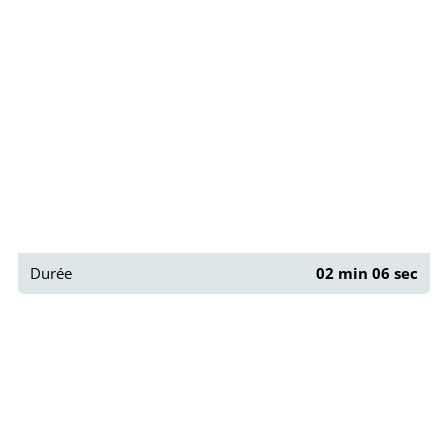
Paris : Panorama depuis l’Institut du monde
arabe
Durée
02 min 06 sec
Paris : Place Maurice Chevalier