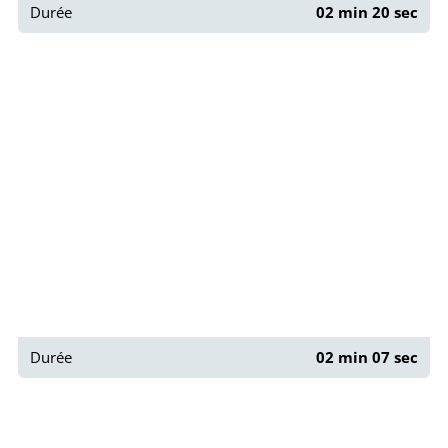
Durée
02 min 20 sec
Paris : Jardin Catherine Labouré
Durée
02 min 07 sec
Paris : Balade sur la place du Panthéon