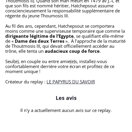
Thoutmosis II). Quand son mari meurt en 1479 av J.-C et
que son fils est nommé héritier, Hatchepsout assume
consciencieusement la responsabilité supplémentaire de
régente du jeune Thoumosis III.
Au fil des ans, cependant, Hatchepsout se comportera
moins comme une superviseuse temporaire que comme la
dirigeante légitime de l’Egypte
, se qualifiant elle-même
de «
Dame des deux Terres
». À l’approche de la maturité
de Thoutmosis III, qui devait officiellement accéder au
trône, elle tenta un
audacieux coup de force
.
Seul(e), en couple ou entre amie(e)s, installez-vous
confortablement derrière votre écran et profitez de ce
moment unique !
Créateur du replay :
LE PAPYRUS DU SAVOIR
Les avis
Il n'y a actuellement aucun avis sur ce replay.