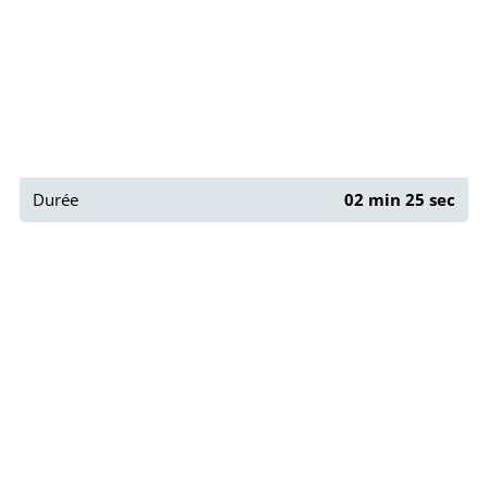
Durée
02 min 25 sec
Paris : La rue de la Montagne-Sainte-Geneviève