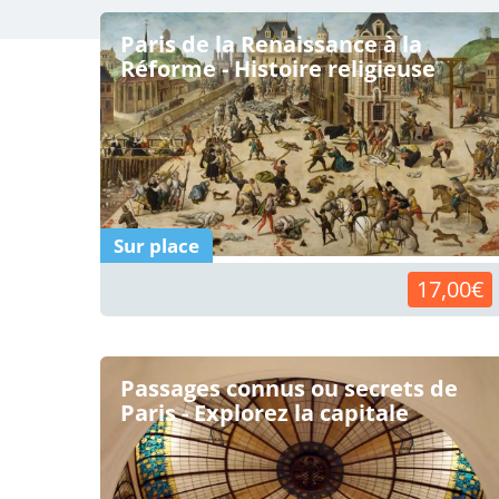
Paris de la Renaissance à la
Réforme - Histoire religieuse
Sur place
17,00€
Passages connus ou secrets de
Paris - Explorez la capitale