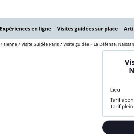
Conférences
Marseille
isites guidées
Strasbourg
 Expériences en ligne
Visites guidées sur place
Arti
sites virtuelles
Plus de villes
arisienne
Visite Guidée Paris
Visite guidée – La Défense, Naissa
Vi
N
Lieu
Tarif abo
Tarif plein