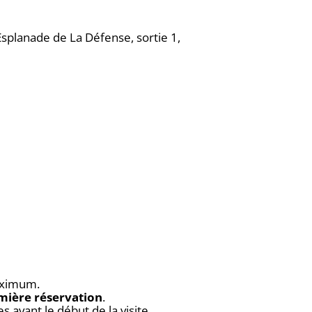
 Esplanade de La Défense, sortie 1,
maximum.
remière réservation
.
s avant le début de la visite.