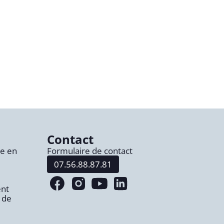
Contact
re en
Formulaire de contact
07.56.88.87.81
Lien vers notre page facebook
Lien vers notre page instagram
Lien vers notre page youtube
Lien vers notre page linke
nt
 de