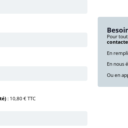
Besoin
Pour tout
contacte
En rempl
En nous é
Ou en app
ité)
: 10,80 € TTC