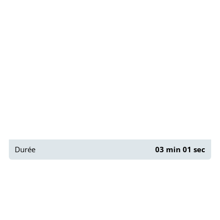
Paris : Rue Dénoyez
Durée
03 min 01 sec
Paris : Le Centaure de César