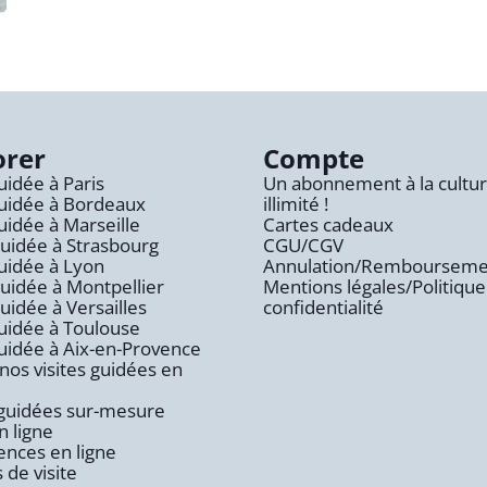
orer
Compte
guidée à Paris
Un abonnement à la cultu
guidée à Bordeaux
illimité !
guidée à Marseille
Cartes cadeaux
Guidée à Strasbourg
CGU/CGV
guidée à Lyon
Annulation/Rembourseme
Guidée à Montpellier
Mentions légales/Politique
Guidée à Versailles
confidentialité
guidée à Toulouse
guidée à Aix-en-Provence
nos visites guidées en
 guidées sur-mesure
n ligne
nces en ligne
 de visite