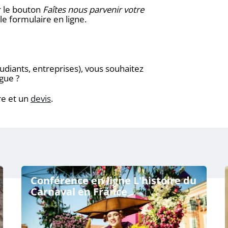
r le bouton
Faîtes nous parvenir votre
le formulaire en ligne.
tudiants, entreprises), vous souhaitez
gue ?
e et un
devis
.
Conférence en ligne L'histoire du
Carnaval en France