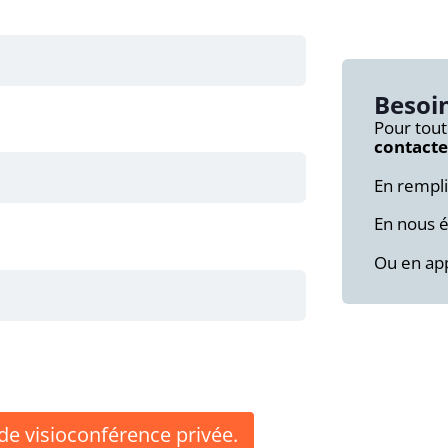
Besoin
Pour tout
contacte
En rempl
En nous é
Ou en app
de visioconférence privée.