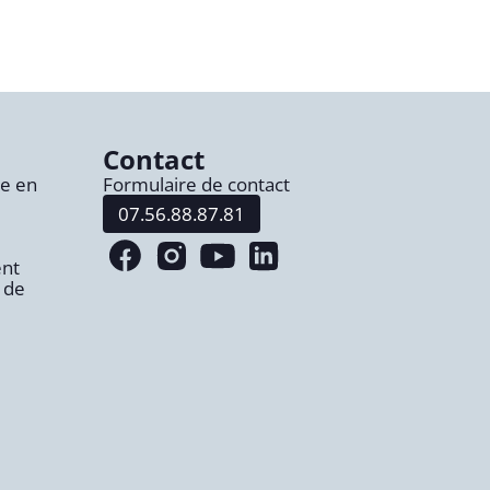
Contact
re en
Formulaire de contact
07.56.88.87.81
Lien vers notre page facebook
Lien vers notre page instagram
Lien vers notre page youtube
Lien vers notre page linke
nt
 de