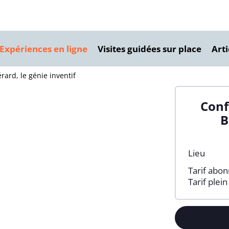
Conférences
Marseille
isites guidées
Strasbourg
 Expériences en ligne
Visites guidées sur place
Arti
sites virtuelles
Plus de villes
rard, le génie inventif
Conf
B
Lieu
Tarif abo
Tarif plein