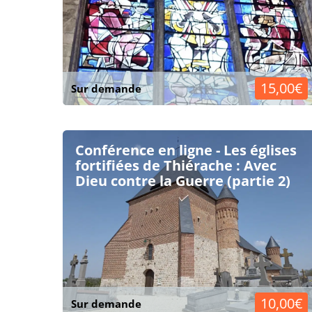
15,00€
Sur demande
Conférence en ligne - Les églises
fortifiées de Thiérache : Avec
Dieu contre la Guerre (partie 2)
10,00€
Sur demande