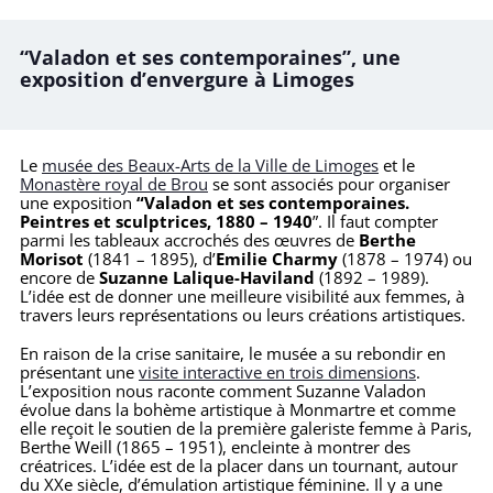
“Valadon et ses contemporaines”, une
exposition d’envergure à Limoges
Le
musée des Beaux-Arts de la Ville de Limoges
et le
Monastère royal de Brou
se sont associés pour organiser
une exposition
“Valadon et ses contemporaines.
Peintres et sculptrices, 1880 – 1940
”. Il faut compter
parmi les tableaux accrochés des œuvres de
Berthe
Morisot
(1841 – 1895), d’
Emilie Charmy
(1878 – 1974) ou
encore de
Suzanne Lalique-Haviland
(1892 – 1989).
L’idée est de donner une meilleure visibilité aux femmes, à
travers leurs représentations ou leurs créations artistiques.
En raison de la crise sanitaire, le musée a su rebondir en
présentant une
visite interactive en trois dimensions
.
L’exposition nous raconte comment Suzanne Valadon
évolue dans la bohème artistique à Monmartre et comme
elle reçoit le soutien de la première galeriste femme à Paris,
Berthe Weill (1865 – 1951), encleinte à montrer des
créatrices. L’idée est de la placer dans un tournant, autour
du XXe siècle, d’émulation artistique féminine. Il y a une