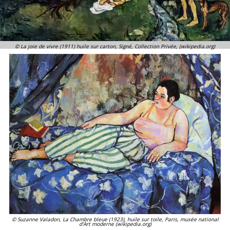
© La joie de vivre (1911) huile sur carton, Signé, Collection Privée, (wikipedia.org)
© Suzanne Valadon, La Chambre bleue (1923), huile sur toile, Paris, musée national
d'Art moderne (wikipedia.org)