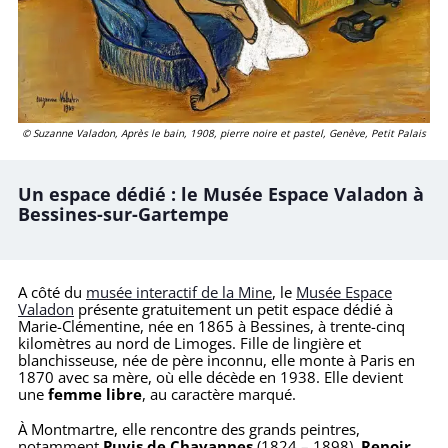
© Suzanne Valadon, Après le bain, 1908, pierre noire et pastel, Genève, Petit Palais
Un espace dédié : le Musée Espace Valadon à
Bessines-sur-Gartempe
A côté du
musée interactif de la Mine
, le
Musée Espace
Valadon
présente gratuitement un petit espace dédié à
Marie-Clémentine, née en 1865 à Bessines, à trente-cinq
kilomètres au nord de Limoges. Fille de lingière et
blanchisseuse, née de père inconnu, elle monte à Paris en
1870 avec sa mère, où elle décède en 1938. Elle devient
une
femme libre
, au caractère marqué.
À Montmartre, elle rencontre des grands peintres,
notamment
Puvis de Chavannes
(1824 – 1898),
Renoir